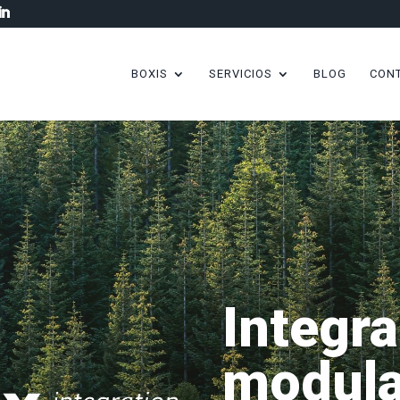
BOXIS
SERVICIOS
BLOG
CON
Integr
modula