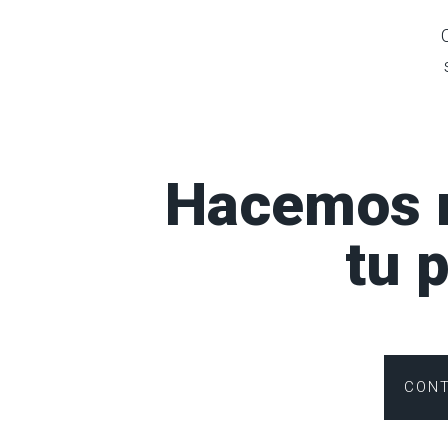
Hacemos r
tu 
CON