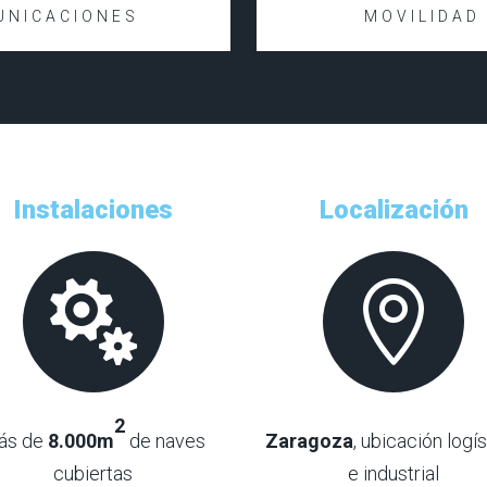
UNICACIONES
MOVILIDAD
Instalaciones
Localización


2
ás de
8.000m
de naves
Zaragoza
, ubicación logís
cubiertas
e industrial